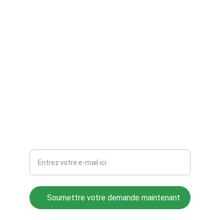
TZ Création
Figurines 3D, peinture et gravure sur mesure.
CONTACTS
TZ_Creations@hotmail.com
Votre adresse e-mail ici
Soumettre votre demande maintenant