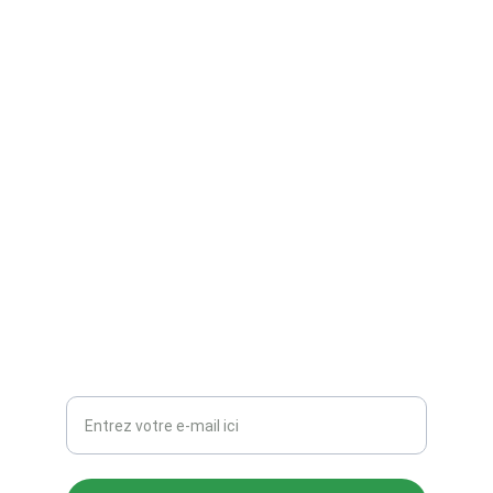
TZ Création
Figurines 3D, peinture et gravure sur mesure.
CONTACTS
TZ_Creations@hotmail.com
Votre adresse e-mail ici