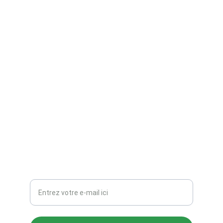
TZ Création
Figurines 3D, peinture et gravure sur mesure.
CONTACTS
TZ_Creations@hotmail.com
Votre adresse e-mail ici