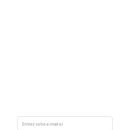
TZ Création
Figurines 3D, peinture et gravure sur mesure.
CONTACTS
TZ_Creations@hotmail.com
Votre adresse e-mail ici