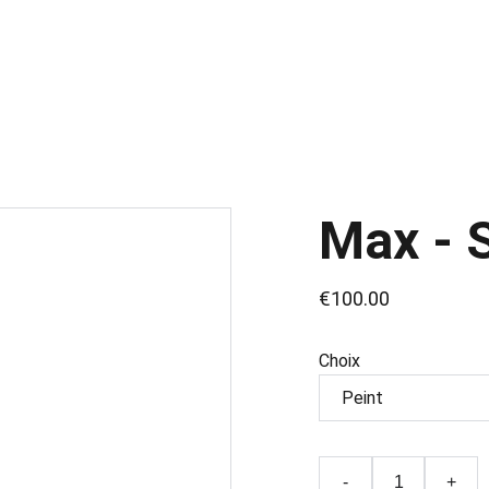
Accueil
Liste de produits
Services
Contact
Max - 
€100.00
Choix
-
+