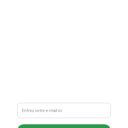
TZ Création
Figurines 3D, peinture et gravure sur mesure.
CONTACTS
TZ_Creations@hotmail.com
Votre adresse e-mail ici