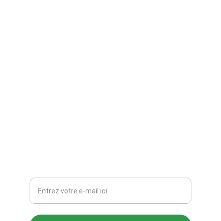
TZ Création
Figurines 3D, peinture et gravure sur mesure.
CONTACTS
TZ_Creations@hotmail.com
Votre adresse e-mail ici