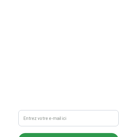
TZ Création
Figurines 3D, peinture et gravure sur mesure.
CONTACTS
TZ_Creations@hotmail.com
Votre adresse e-mail ici